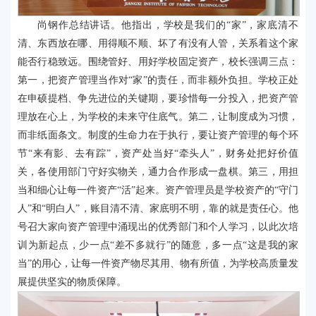
尚钢作总结讲话。他指出，学校是我们的“家”，家底清不
清、东西放在哪、用得顺不顺、坏了有没有人管，关系着这个家
能否行稳致远。围绕管好、用好学校固定资产，校长强调三点：
第一，把资产管理当作对“家”的责任，而非额外负担。学校正处
在申硕提档、争先进位的关键期，要珍惜每一分投入，把资产管
理放在心上，为学校的未来守住底气。第二，让制度成为习惯，
而非纸面条文。制度的生命力在于执行，要让资产管理的每个环
节“来有影、去有踪”，资产处当好“牵头人”，财务处把好价值
关，各使用部门守好实物关，通力合作形成一盘棋。第三，用担
当和细心让每一件资产“活”起来。资产管理员是学校资产的“守门
人”和“明白人”，账目清不清、家底明不明，靠的就是责任心。他
号召大家向资产管理中涌现出的优秀部门和个人学习，以此次培
训为新起点，少一点“差不多就行”的随意，多一点“这是我的家
当”的用心，让每一件资产物尽其用、物有所值，为学校高质量发
展提供坚实的物质保障。