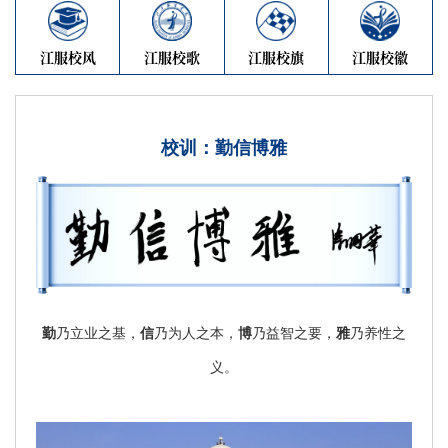
江服校风
江服校歌
江服校旗
江服校徽
校训：勤信博雅
勤
乃立业之基，
信
乃为人之本，
博
乃益智之要，
雅
乃养性之
义。