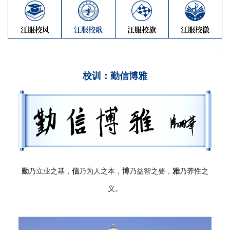
江服校风
江服校歌
江服校旗
江服校徽
校训：勤信博雅
勤
乃立业之基，
信
乃为人之本，
博
乃益智之要，
雅
乃养性之
义。