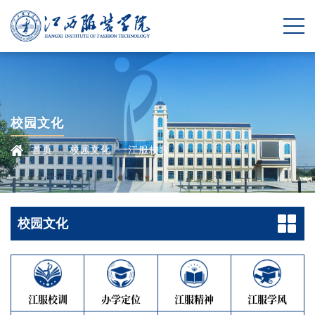
校园文化
首页
·
校园文化
·
江服校歌
校园文化
江服校训
办学定位
江服精神
江服学风