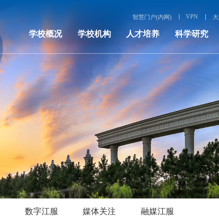
VPN
智慧门户(内网)
大
学校概况
学校机构
人才培养
科学研究
服
数字江服
媒体关注
融媒江服