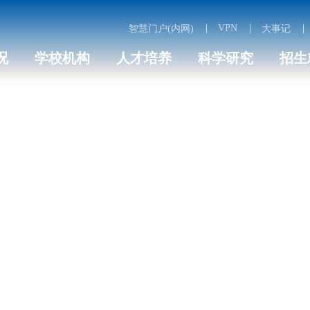
VPN
智慧门户(内网)
大事记
况
学校机构
人才培养
科学研究
招生
学术江服
数字江服
媒体关注
融媒